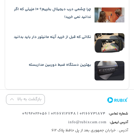
چرا چشمی درب دیجیتال بخریم؟ 10 مزیتی که اگر
ندانید نمی خرید!
نکاتی که قبل از خرید آینه مانیتور دار باید بدانید
بهترین دستگاه ضبط دوربین مداربسته
بازگشت به بالا
02166731874 | 02166712748 | 09192022056
شماره تماس:
آدرس ایمیل:
info@rubixcam.com
آدرس : خیابان جمهوری بعد از پل حافظ پلاک ۶۱۲