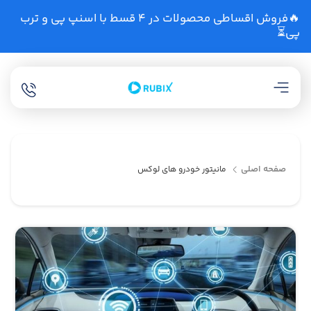
🔥فروش اقساطی محصولات در 4 قسط با اسنپ پی و ترب
پی⏳
صفحه اصلی
مانیتور خودرو های لوکس