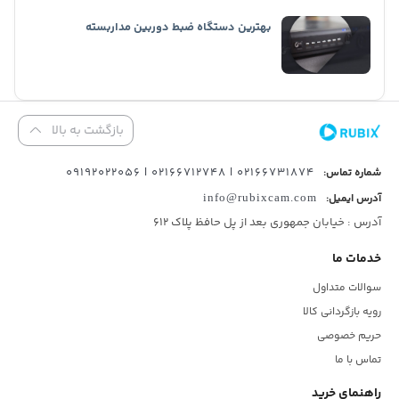
بهترین دستگاه ضبط دوربین مداربسته
بازگشت به بالا
02166731874 | 02166712748 | 09192022056
شماره تماس:
آدرس ایمیل:
info@rubixcam.com
آدرس : خیابان جمهوری بعد از پل حافظ پلاک ۶۱۲
خدمات ما
سوالات متداول
رویه بازگردانی کالا
حریم خصوصی
تماس با ما
راهنمای خرید