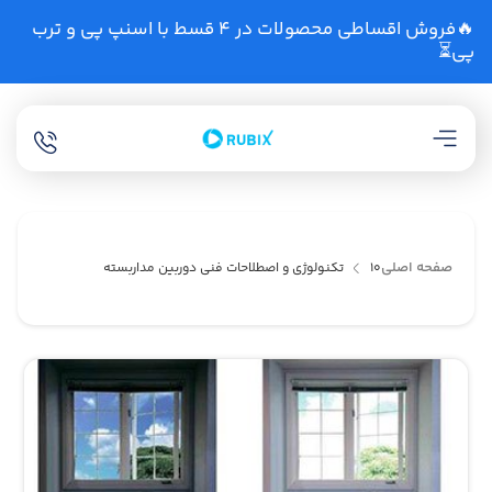
🔥فروش اقساطی محصولات در 4 قسط با اسنپ پی و ترب
پی⏳
صفحه اصلی
10 تکنولوژی و اصطلاحات فنی دوربین مداربسته