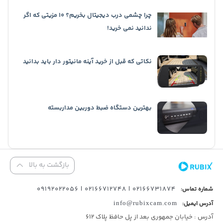
چرا چشمی درب دیجیتال بخریم؟ 10 مزیتی که اگر
ندانید نمی خرید!
نکاتی که قبل از خرید آینه مانیتور دار باید بدانید
بهترین دستگاه ضبط دوربین مداربسته
بازگشت به بالا
02166731874 | 02166712748 | 09192022056
شماره تماس:
آدرس ایمیل:
info@rubixcam.com
آدرس : خیابان جمهوری بعد از پل حافظ پلاک ۶۱۲