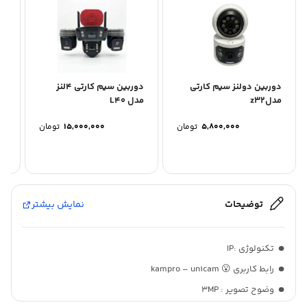
دوربین دولنز سیم کارتی
دوربین سیم کارتی ۴لنز
دو
مدلz32
مدل L40
۵,۸۰۰,۰۰۰
تومان
۱۵,۰۰۰,۰۰۰
تومان
۰۰
توضیحات
نمایش بیشتر
تکنولوژی :IP
رابط کاربری 😮 kampro – unicam
وضوح تصویر : 3MP