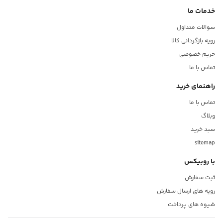
متداوم میباشد این دستگاه قادر است انواع دوربین مداربسته با کیفیت
خدمات ما
های آنالوگ و اچ دی و فول اچ دی و آی پی را ساپورت کند از دیگر مزیت
سوالات متداول
دستگاه XVR بودن دستگاه است که تمامی دوربین های موجود در بازار
رویه بازگردانی کالا
را ساپورت میکند. این دستگاه قابلیت بسیار خوبی که دارد دارا بودن
حریم خصوصی
P2P است که کاربرد این ویژگی برای انتقال تصویر دوربین به صورت
تماس با ما
رایگان بر روی موبایل است و نیاز به IP استاتیک ندارد.واین دستگاه
راهنمای خرید
قادر به ضبط صدای محیط به وسیله نصب میکروفون بر روی دستگاه
تماس با ما
میباشد.کابل موجود در این پک 200 متر کابل ترکیبی تصویر و برق
وبلاگ
میباشد و 16 عدد فیش BNC برای تصویر دوربین و 8عدد فیش آداپتور
سبد خرید
sitemap
برای برق دوربین تعبیه شده و یک آداپتور مرکزی 15 آمپر برای روشن
با روبیکس
نمودن تمامی دوربین ها تعبیه شده و هیچ نیازی به خرید لوازم اضافه
برای نصب دوربین نیست
ثبت سفارش
رویه های ارسال سفارش
0/5
(0 دیدگاه)
شیوه های پرداخت
0/5
(0 دیدگاه)