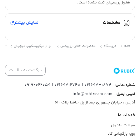
هنوز بررسی‌ای ثبت نشده است.
مشخصات نمایشگر
7اینچ
مشخصات
نمایش بیشتر
رنگ
مشکی
ابعاد
17*17*32 سانتی منتر
میکرو
خانه
فروشگاه
محصولات خاص روبیکس
انواع میکروسکوپ دیجیتال
نرم افزار
دارد
بازگشت به بالا
2.3/5
(3 دیدگاه ها)
02166731874 | 02166712748 | 09192022056
شماره تماس:
0/5
(0 دیدگاه)
آدرس ایمیل:
info@rubixcam.com
آدرس : خیابان جمهوری بعد از پل حافظ پلاک ۶۱۲
0/5
(0 دیدگاه)
خدمات ما
سوالات متداول
رویه بازگردانی کالا