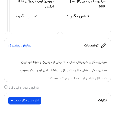
میکروسکوپ دیجیتال مدل
دوربین لوپ دیجیتال ۱۶۰۰
می
DM4
ایکس
00
تماس بگیرید
تماس بگیرید
۳۵
توضیحات
نمایش بیشتر
میکروسکوپ دیجیتال مدل BL7 یکی از بهترین و حرفه ای ترین
میکروسکوپ های حال حاضر بازار میباشد . این نوع میکروسوپ
دیجیتال دارابی لوپ جذاب برای شما میباشد .
بازخورد درباره این کالا
وزن
3200گرم
نظرات
افزودن نظر جدید +
بزرگنمایی
1200برابر
منبع تغذیه دوربین
باتری لیتیومی و برق