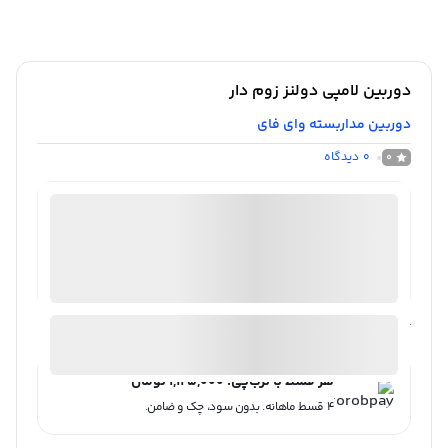
دوربین لامپی دولنز زوم دار
دوربین مداربسته وای فای
0
دیدگاه
0
فروشگاه اینترنتی دوربین مداربسته|روبیکس
موجود در انبار
ارسال توسط روبیکس
آیا قیمت مناسب تری سراغ دارید؟
هر قسط با ترب‌پی:
۱,۱۲۵,۰۰۰
تومان
۴ قسط ماهانه. بدون سود، چک و ضامن.