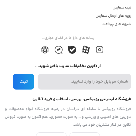
دوربین می تواند حرکت اجسام یا افراد را تشخیص دهد و با
ثبت سفارش
ارسال اعلان به شما خبر دهد که فردی وارد محدوده نصب
رویه های ارسال سفارش
دوربین شده است که یک قابلیت دزدگیر نیز است.
شیوه های پرداخت
تعقیب سوژه
رسانه های داغ ما در فضای مجازی...
اگر وارد تنظیمات دوربین شوید و قابلیت تعقیب سوژه را فعال
کنید به دوربین این اجازه را می دهید که با تشخیص افراد به
صورت خودکار به دنبال آنها برود و با چرخش به سمتشان
از آخرین تخفیفات سایت باخبر شوید...
نگذارد که از زاویه دید خارج شوند.
ساپورت کارت حافظه
ثبت
می توانید برای ذخیره اطلاعات به صورت آنلاین از حافظه تلفن
خود یا فضای ابری استفاده کنید اما اگر قصد دارید در مصرف
فروشگاه اینترنتی روبیکس، بررسی، انتخاب و خرید آنلاین
اینترنت صرفه جویی کنید می توانید یک رم تا حداکثر ظرفیت64
فروشگاه روبیکس با سابقه ای درخشان در زمینه فروشگاه انواع محصولات و
دوربین های امنیتی و ورزشی و…. به صورت حضوری، هم اکنون به صورت فروش
گیگ در آن قرار دهید.
آنلاین در کنار مشتریان خود می باشد.
2.7/5
(9 دیدگاه ها)