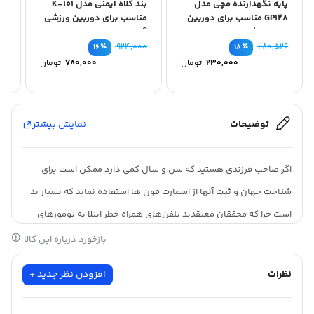
پایه نگهدارنده مچی مدل
بند کلاه ایمنی مدل K-101
دو
GP128 مناسب برای دوربین
مناسب برای دوربین ورزشی
های ورزشی
گوپرو
٪
۹۲۴,۰۰۰
٪
۲۸۰,۵۲۶
۱۶
۱۸
قیمت
قیمت
۲۳۰,۰۰۰
تومان
۷۸۰,۰۰۰
تومان
اصلی
اصلی
قیمت
قیمت
۲۸۰,۵۲۶ تومان
۰
فعلی
فعلی
بود.
بود.
۲۳۰,۰۰۰ تومان
است.
است.
توضیحات
نمایش بیشتر
اگر صاحب فرزندی هستید که سن و سال کمی دارد ممکن است برای
شناخت جهان و ثبت آنها از اسمارت فون ها استفاده نماید که بسیار بد
است چرا که محققان معتقدند تلفن‌های همراه خطر ابتلا به تومورهای
مغزی را در کودکان و نوجوانان افزایش می‌دهد ما در این جا سعی کرده
بازخورد درباره این کالا
ایم تا برای عکاسان مشتاق و نوجوان زیر 10 سالتان دوربین هایی را
نظرات
افزودن نظر جدید +
دسته بندی کنیم که متناسب با شرایط سنی و توانایی هایشان است. اگر
برای کودک زیر 10 سال دوربینی میخرید احتمالا در نظر دارید که در کنار