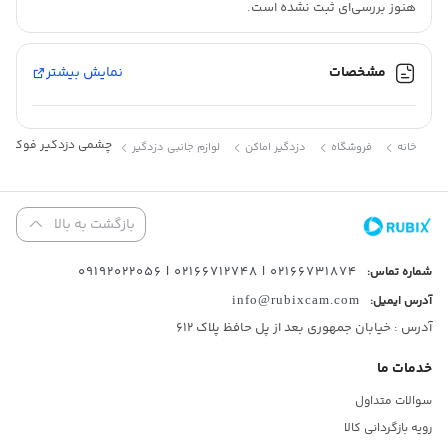
هنوز بررسی‌ای ثبت نشده است.
اقلام همراه:۱ عدد باطری کتابی ۹ ولت
0/5
(0 دیدگاه)
مشخصات
نمایش بیشتر
0/5
(0 دیدگاه)
0/5
(0 دیدگاه)
چشمی دزدگیر فوکس ۲
خانه
فروشگاه
دزدگیر اماکن
لوازم جانبی دزدگیر
بازگشت به بالا
02166731874 | 02166712748 | 09192022056
شماره تماس:
آدرس ایمیل:
info@rubixcam.com
آدرس : خیابان جمهوری بعد از پل حافظ پلاک ۶۱۲
خدمات ما
سوالات متداول
رویه بازگردانی کالا