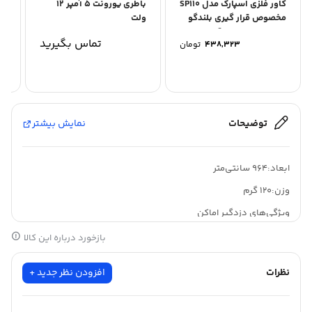
کاور فلزی اسپارک مدل SP110
باطری یورونت 5 آمپر 12
چش
مخصوص قرار گیری بلندگو
ولت
سیستم اعلام سرقت
تماس بگیرید
۴۳۸,۳۲۳
تومان
توضیحات
نمایش بیشتر
ابعاد:۹۶۴ سانتی‌متر
وزن:۱۲۰ گرم
ویژگی‌های دزدگیر اماکن
اتصال بی‌سیم
بازخورد درباره این کالا
سایر توضیحات
نظرات
افزودن نظر جدید +
ست شدن مستقیم Classic Z۴ PRO GIGACODE فرکانس ۴۳۳ مگاهرتز
بیسیم