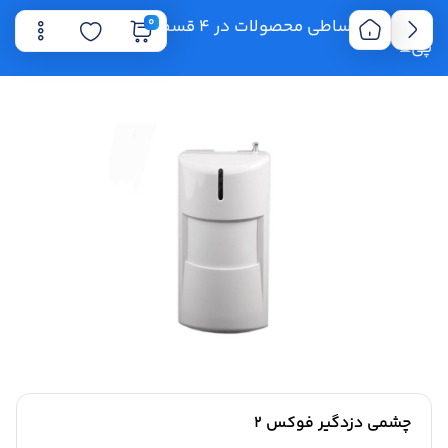
0
🔥فروش اقساطی محصولات در 4 قسط با اسنپ پی و ترب
پی⏳
چشمی دزدگیر فوکس ۲