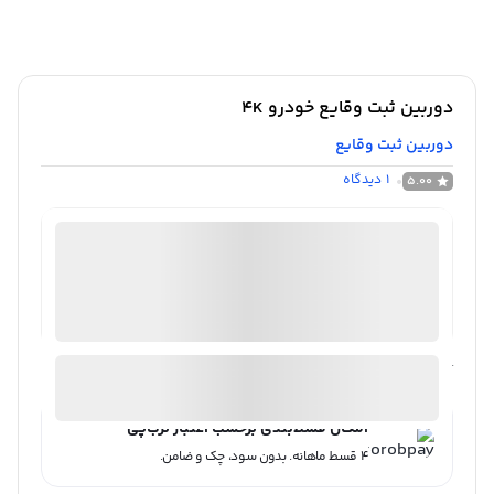
دوربین ثبت وقایع خودرو 4K
دوربین ثبت وقایع
1
دیدگاه
5.00
فروشگاه اینترنتی دوربین مداربسته|روبیکس
موجود در انبار
ارسال توسط روبیکس
آیا قیمت مناسب تری سراغ دارید؟
امکان قسط‌بندی برحسب اعتبار ترب‌پی
۴ قسط ماهانه. بدون سود، چک و ضامن.