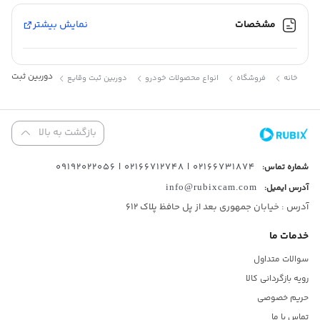
اقلام همراه دوربین:یک عدد فندکی یک عدد دوربین دنده عقب و یک
مشخصات
نمایش بیشتر
عدد دوربین ثبت وقایع
3.3/5
(8 دیدگاه ها)
دوربین ثبت وقای
خانه
فروشگاه
انواع محصولات خودرو
دوربین ثبت وقایع
3.6/5
(5 دیدگاه ها)
3.8/5
(4 دیدگاه ها)
بازگشت به بالا
02166731874 | 02166712748 | 09192022056
شماره تماس:
آدرس ایمیل:
info@rubixcam.com
آدرس : خیابان جمهوری بعد از پل حافظ پلاک ۶۱۲
خدمات ما
سوالات متداول
رویه بازگردانی کالا
حریم خصوصی
تماس با ما