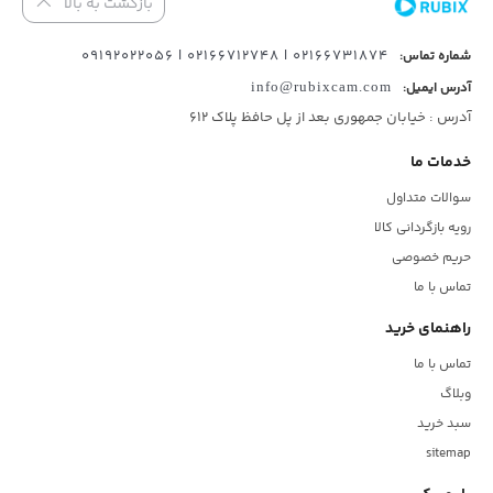
بازگشت به بالا
02166731874 | 02166712748 | 09192022056
شماره تماس:
آدرس ایمیل:
info@rubixcam.com
آدرس : خیابان جمهوری بعد از پل حافظ پلاک ۶۱۲
خدمات ما
سوالات متداول
رویه بازگردانی کالا
حریم خصوصی
تماس با ما
راهنمای خرید
تماس با ما
وبلاگ
سبد خرید
sitemap