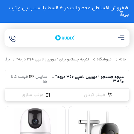
🔥فروش اقساطی محصولات در 4 قسط با اسنپ پی و ترب
پی⏳
خانه
فروشگاه
نتیجه جستجو برای “دوربین لامپی 360 درجه”
برگه 3
نمایش
122
قیمت کالا
نتیجه جستجو “دوربین لامپی 360 درجه” –
برگه 3
ها
فیلتر کردن
مرتب سازی