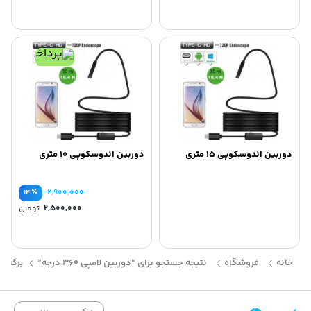
فعلی
بود.
است.
دوربین اندوسکوپی 15 متری
دوربین اندوسکوپی 10 متری
٪
۲,۹۰۰,۰۰۰
۱۴
قیم
۲,۵۰۰,۰۰۰
تومان
اصلی
قیم
فعلی
بود.
است.
خانه
فروشگاه
نتیجه جستجو برای “دوربین لامپی 360 درجه”
برگه 3